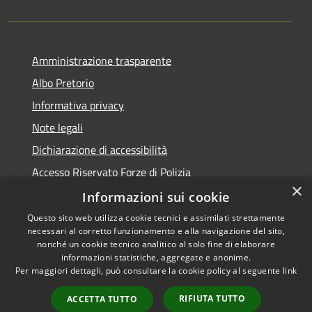
Amministrazione trasparente
Albo Pretorio
Informativa privacy
Note legali
Dichiarazione di accessibilità
Accesso Riservato Forze di Polizia
×
Archivio vecchio sito
Informazioni sui cookie
Questo sito web utilizza cookie tecnici e assimilati strettamente
necessari al corretto funzionamento e alla navigazione del sito,
nonché un cookie tecnico analitico al solo fine di elaborare
informazioni statistiche, aggregate e anonime.
RSS
Copyright © 2026 • Comune di
Per maggiori dettagli, può consultare la cookie policy al seguente
link
Accessibilità
Gioia Tauro • Powered by
Privacy
Municipium
Accesso
•
RIFIUTA TUTTO
ACCETTA TUTTO