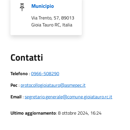
Municipio
Via Trento, 57, 89013
Gioia Tauro RC, Italia
Utili
Contatti
Telefono
:
0966-508290
Pec
:
protocollogioiatauro@asmepec.it
Email
:
segretario.generale@comune.gioiatauro.rc.it
Ultimo aggiornamento
: 8 ottobre 2024, 16:24