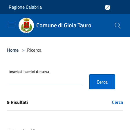
Salta al contenuto principale
Regione Calabria
Comune di Gioia Tauro
Home
>
Ricerca
Inserisci i termini di ricerca
Cerca
9 Risultati
Cerca
[results] Risultati