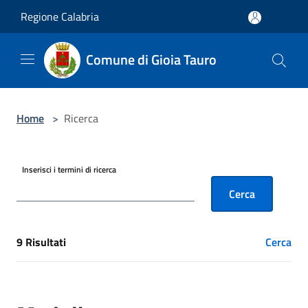
Salta al contenuto principale
Regione Calabria
Comune di Gioia Tauro
Home
>
Ricerca
Inserisci i termini di ricerca
Cerca
9 Risultati
Cerca
[results] Risultati