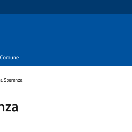
il Comune
a Speranza
nza