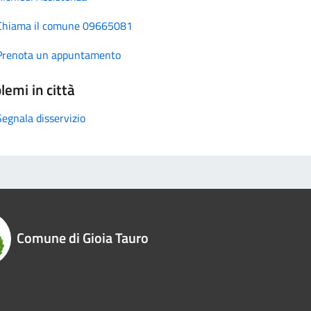
Chiama il comune 09665081
Prenota un appuntamento
lemi in città
Segnala disservizio
Comune di Gioia Tauro