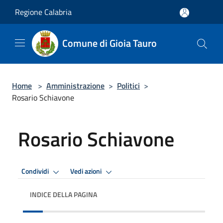
Salta al contenuto principale
Regione Calabria
Comune di Gioia Tauro
Home
>
Amministrazione
>
Politici
>
Rosario Schiavone
Rosario Schiavone
Condividi
Vedi azioni
INDICE DELLA PAGINA