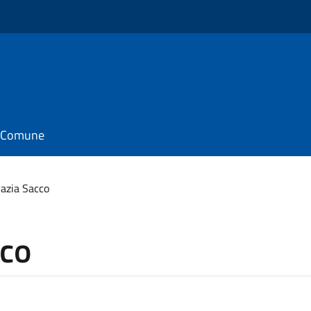
il Comune
azia Sacco
cco