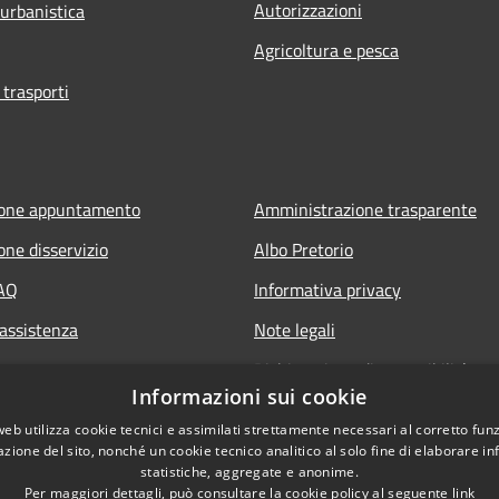
Autorizzazioni
 urbanistica
Agricoltura e pesca
 trasporti
ione appuntamento
Amministrazione trasparente
one disservizio
Albo Pretorio
FAQ
Informativa privacy
 assistenza
Note legali
Dichiarazione di accessibilità
Informazioni sui cookie
Accesso Riservato Forze di Poliz
web utilizza cookie tecnici e assimilati strettamente necessari al corretto fu
Archivio vecchio sito
azione del sito, nonché un cookie tecnico analitico al solo fine di elaborare i
statistiche, aggregate e anonime.
Per maggiori dettagli, può consultare la cookie policy al seguente
link