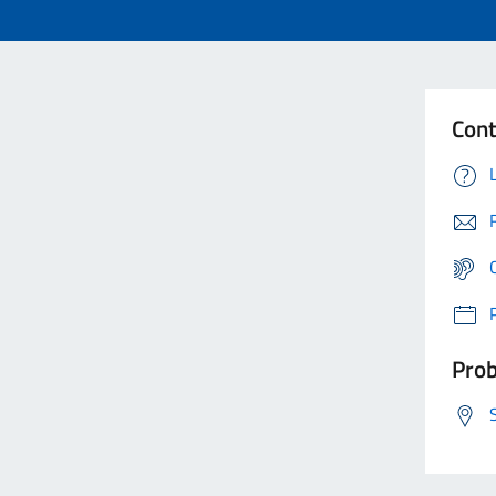
Cont
Prob