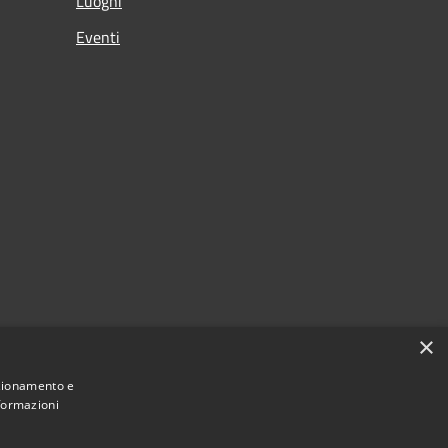
Luoghi
Eventi
×
ia
nzionamento e
nformazioni