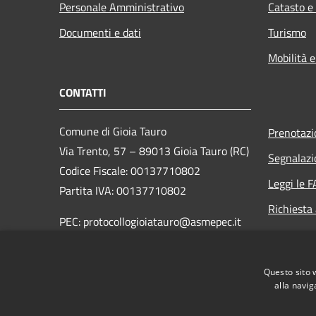
Personale Amministrativo
Catasto e
Documenti e dati
Turismo
Mobilità e
CONTATTI
Comune di Gioia Tauro
Prenotaz
Via Trento, 57 – 89013 Gioia Tauro (RC)
Segnalazi
Codice Fiscale: 00137710802
Leggi le 
Partita IVA: 00137710802
Richiesta
PEC: protocollogioiatauro@asmepec.it
Centralino Unico: 0966-508230 -
0966-5081
Questo sito 
alla navig