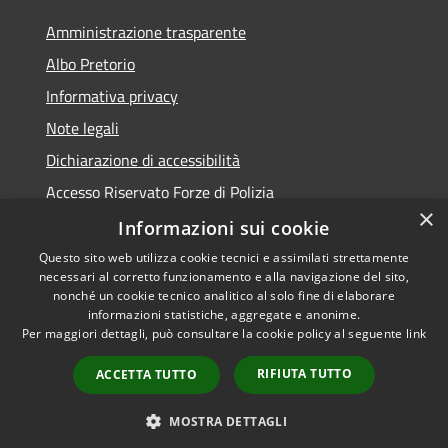
Amministrazione trasparente
Albo Pretorio
Informativa privacy
Note legali
Dichiarazione di accessibilità
Accesso Riservato Forze di Polizia
×
Archivio vecchio sito
Informazioni sui cookie
Questo sito web utilizza cookie tecnici e assimilati strettamente
necessari al corretto funzionamento e alla navigazione del sito,
nonché un cookie tecnico analitico al solo fine di elaborare
informazioni statistiche, aggregate e anonime.
RSS
Copyright © 2026 • Comune di
Per maggiori dettagli, può consultare la cookie policy al seguente
link
Accessibilità
Gioia Tauro • Powered by
Privacy
Municipium
Accesso
•
RIFIUTA TUTTO
ACCETTA TUTTO
Cookie
redazione
Mappa del sito
MOSTRA DETTAGLI