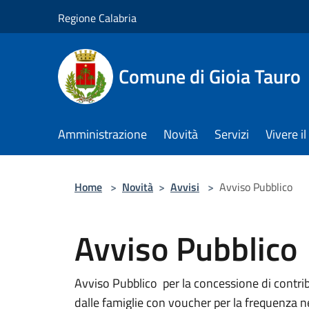
Salta al contenuto principale
Regione Calabria
Comune di Gioia Tauro
Amministrazione
Novità
Servizi
Vivere 
Home
>
Novità
>
Avvisi
>
Avviso Pubblico
Avviso Pubblico
Avviso Pubblico per la concessione di contrib
dalle famiglie con voucher per la frequenza ne