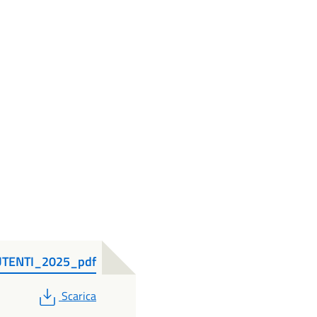
 UTENTI_2025_pdf
PDF
Scarica