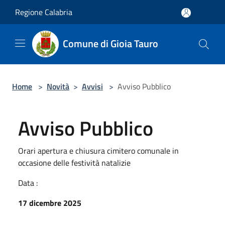
Salta al contenuto principale
Regione Calabria
Comune di Gioia Tauro
Home
>
Novità
>
Avvisi
>
Avviso Pubblico
Avviso Pubblico
Orari apertura e chiusura cimitero comunale in
occasione delle festività natalizie
Data :
17 dicembre 2025