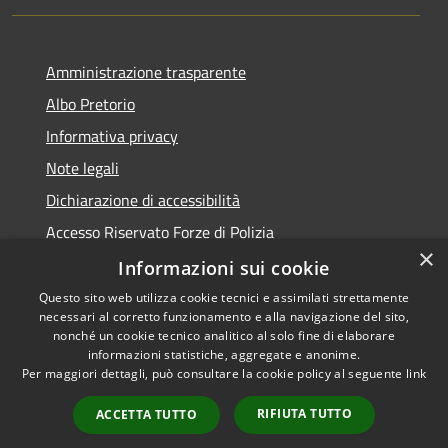
Amministrazione trasparente
Albo Pretorio
Informativa privacy
Note legali
Dichiarazione di accessibilità
Accesso Riservato Forze di Polizia
×
Archivio vecchio sito
Informazioni sui cookie
Questo sito web utilizza cookie tecnici e assimilati strettamente
necessari al corretto funzionamento e alla navigazione del sito,
nonché un cookie tecnico analitico al solo fine di elaborare
informazioni statistiche, aggregate e anonime.
RSS
Copyright © 2026 • Comune di
Per maggiori dettagli, può consultare la cookie policy al seguente
link
Accessibilità
Gioia Tauro • Powered by
Privacy
Municipium
Accesso
•
RIFIUTA TUTTO
ACCETTA TUTTO
Cookie
redazione