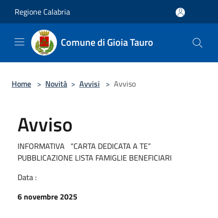
Salta al contenuto principale
Regione Calabria
Comune di Gioia Tauro
Home
>
Novità
>
Avvisi
>
Avviso
Avviso
INFORMATIVA “CARTA DEDICATA A TE”
PUBBLICAZIONE LISTA FAMIGLIE BENEFICIARI
Data :
6 novembre 2025