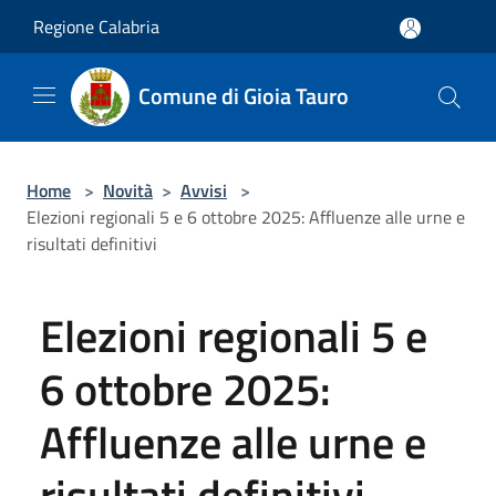
Salta al contenuto principale
Regione Calabria
Comune di Gioia Tauro
Home
>
Novità
>
Avvisi
>
Elezioni regionali 5 e 6 ottobre 2025: Affluenze alle urne e
risultati definitivi
Elezioni regionali 5 e
6 ottobre 2025:
Affluenze alle urne e
risultati definitivi