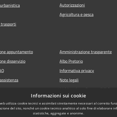
Autorizzazioni
 urbanistica
Agricoltura e pesca
 trasporti
ione appuntamento
Amministrazione trasparente
one disservizio
Albo Pretorio
FAQ
Informativa privacy
 assistenza
Note legali
Dichiarazione di accessibilità
Informazioni sui cookie
Accesso Riservato Forze di Poliz
web utilizza cookie tecnici e assimilati strettamente necessari al corretto fu
Archivio vecchio sito
azione del sito, nonché un cookie tecnico analitico al solo fine di elaborare i
statistiche, aggregate e anonime.