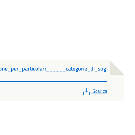
ione_per_particolari______categorie_di_sog
PDF
Scarica