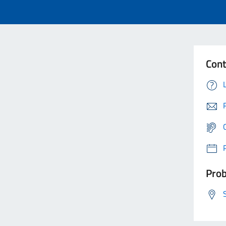
Cont
Prob