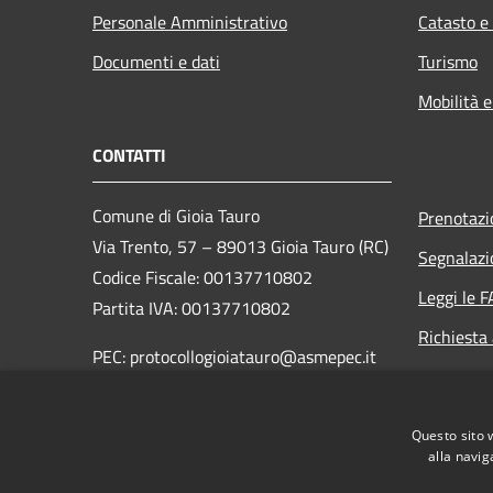
Personale Amministrativo
Catasto e
Documenti e dati
Turismo
Mobilità e
CONTATTI
Comune di Gioia Tauro
Prenotaz
Via Trento, 57 – 89013 Gioia Tauro (RC)
Segnalazi
Codice Fiscale: 00137710802
Leggi le 
Partita IVA: 00137710802
Richiesta
PEC: protocollogioiatauro@asmepec.it
Centralino Unico: 0966-508230 -
0966-5081
Questo sito 
alla navig