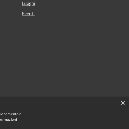
Luoghi
Eventi
×
ia
nzionamento e
nformazioni