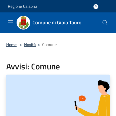
Salta al contenuto principale
Regione Calabria
Comune di Gioia Tauro
Home
>
Novità
>
Comune
Avvisi: Comune