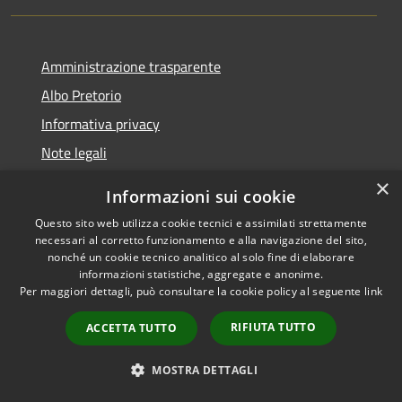
Amministrazione trasparente
Albo Pretorio
Informativa privacy
Note legali
Dichiarazione di accessibilità
×
Informazioni sui cookie
Accesso Riservato Forze di Polizia
Questo sito web utilizza cookie tecnici e assimilati strettamente
Archivio vecchio sito
necessari al corretto funzionamento e alla navigazione del sito,
nonché un cookie tecnico analitico al solo fine di elaborare
informazioni statistiche, aggregate e anonime.
Per maggiori dettagli, può consultare la cookie policy al seguente
link
RSS
RIFIUTA TUTTO
Copyright © 2026 • Comune di
ACCETTA TUTTO
Accessibilità
Gioia Tauro • Powered by
Privacy
Municipium
Accesso
MOSTRA DETTAGLI
•
Cookie
redazione